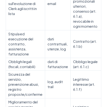
promozionali
sull'evoluzione di
email
ulteriori,
Clerk agli iscritti in
consenso (art.
lista
6.1.a),
revocabile in
ogni momento
Stipula ed
esecuzione del
dati
Contratto (art.
contratto,
contrattuali,
6.1.b)
assistenza,
utenze, log
fatturazione
Obblighi legali
dati di
Obbligo legale
(fiscali, contabili)
fatturazione
(art. 6.1.c)
Sicurezza del
servizio,
Legittimo
log, audit
prevenzione abusi,
interesse (art.
trail
registro
6.1.f)
proposte/conferme
Miglioramento del