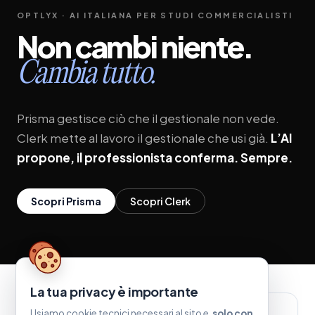
OPTLYX · AI ITALIANA PER STUDI COMMERCIALISTI
Non
cambi
niente.
Cambia
tutto.
Prisma gestisce ciò che il gestionale non vede.
Clerk mette al lavoro il gestionale che usi già.
L’AI
propone, il professionista conferma. Sempre.
Scopri Prisma
Scopri Clerk
La tua privacy è importante
Usiamo cookie tecnici necessari al sito e,
solo con
ASK AI