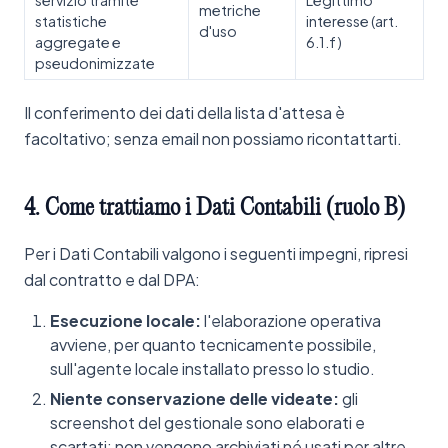
servizio tramite
Legittimo
metriche
statistiche
interesse (art.
d'uso
aggregate e
6.1.f)
pseudonimizzate
Il conferimento dei dati della lista d'attesa è
facoltativo; senza email non possiamo ricontattarti.
4.
Come
trattiamo
i
Dati
Contabili
(ruolo
B)
Per i Dati Contabili valgono i seguenti impegni, ripresi
dal contratto e dal DPA:
Esecuzione locale:
l'elaborazione operativa
avviene, per quanto tecnicamente possibile,
sull'agente locale installato presso lo studio.
Niente conservazione delle videate:
gli
screenshot del gestionale sono elaborati e
scartati; non vengono archiviati né usati per altre