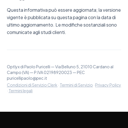
Questa informativa può essere aggiornata; la versione
vigente è pubblicata su questa pagina con la data di
ultimo aggiornamento. Le modifiche sostanziali sono
comunicate agli studi clienti.
Optlyx di Paolo Puricelli — Via Belluno 5, 21010 Cardano al
Campo (VA) — P.IVA 02198920023 — PEC
puricellipaolo@pec.it
Condizioni di Servizio Clerk
·
Termini di Servizio
·
Privacy Policy
·
Termini legali