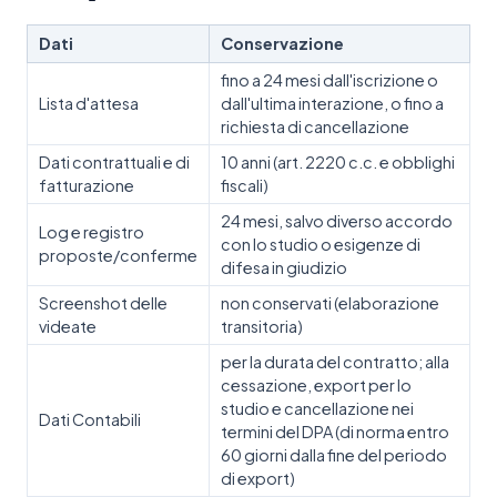
Dati
Conservazione
fino a 24 mesi dall'iscrizione o
Lista d'attesa
dall'ultima interazione, o fino a
richiesta di cancellazione
Dati contrattuali e di
10 anni (art. 2220 c.c. e obblighi
fatturazione
fiscali)
24 mesi, salvo diverso accordo
Log e registro
con lo studio o esigenze di
proposte/conferme
difesa in giudizio
Screenshot delle
non conservati (elaborazione
videate
transitoria)
per la durata del contratto; alla
cessazione, export per lo
studio e cancellazione nei
Dati Contabili
termini del DPA (di norma entro
60 giorni dalla fine del periodo
di export)