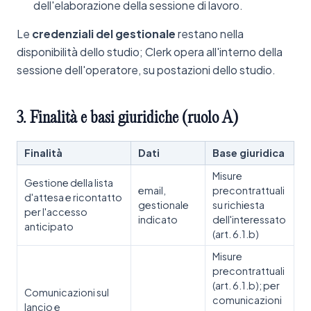
dell'elaborazione della sessione di lavoro.
Le
credenziali del gestionale
restano nella
disponibilità dello studio; Clerk opera all'interno della
sessione dell'operatore, su postazioni dello studio.
3.
Finalità
e
basi
giuridiche
(ruolo
A)
Finalità
Dati
Base giuridica
Misure
Gestione della lista
email,
precontrattuali
d'attesa e ricontatto
gestionale
su richiesta
per l'accesso
indicato
dell'interessato
anticipato
(art. 6.1.b)
Misure
precontrattuali
(art. 6.1.b); per
Comunicazioni sul
comunicazioni
lancio e