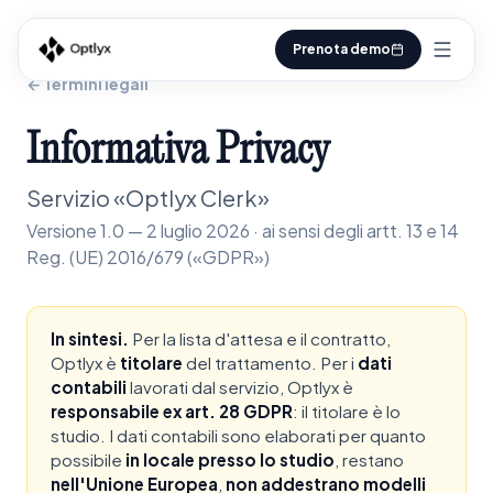
Prenota demo
← Termini legali
Informativa
Privacy
Servizio «Optlyx Clerk»
Versione 1.0 — 2 luglio 2026 · ai sensi degli artt. 13 e 14
Reg. (UE) 2016/679 («GDPR»)
In sintesi.
Per la lista d'attesa e il contratto,
Optlyx è
titolare
del trattamento. Per i
dati
contabili
lavorati dal servizio, Optlyx è
responsabile ex art. 28 GDPR
: il titolare è lo
studio. I dati contabili sono elaborati per quanto
possibile
in locale presso lo studio
, restano
nell'Unione Europea
,
non addestrano modelli