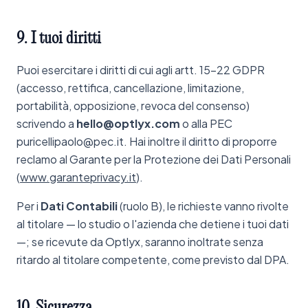
9.
I
tuoi
diritti
Puoi esercitare i diritti di cui agli artt. 15-22 GDPR
(accesso, rettifica, cancellazione, limitazione,
portabilità, opposizione, revoca del consenso)
scrivendo a
hello@optlyx.com
o alla PEC
puricellipaolo@pec.it. Hai inoltre il diritto di proporre
reclamo al Garante per la Protezione dei Dati Personali
(
www.garanteprivacy.it
).
Per i
Dati Contabili
(ruolo B), le richieste vanno rivolte
al titolare — lo studio o l'azienda che detiene i tuoi dati
—; se ricevute da Optlyx, saranno inoltrate senza
ritardo al titolare competente, come previsto dal DPA.
10.
Sicurezza