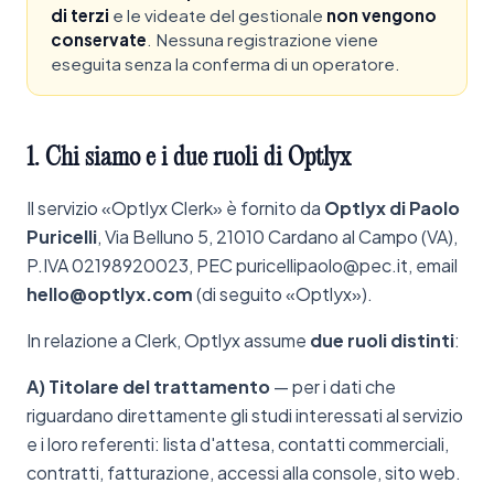
di terzi
e le videate del gestionale
non vengono
conservate
. Nessuna registrazione viene
eseguita senza la conferma di un operatore.
1.
Chi
siamo
e
i
due
ruoli
di
Optlyx
Il servizio «Optlyx Clerk» è fornito da
Optlyx di Paolo
Puricelli
, Via Belluno 5, 21010 Cardano al Campo (VA),
P.IVA 02198920023, PEC puricellipaolo@pec.it, email
hello@optlyx.com
(di seguito «Optlyx»).
In relazione a Clerk, Optlyx assume
due ruoli distinti
:
A) Titolare del trattamento
— per i dati che
riguardano direttamente gli studi interessati al servizio
e i loro referenti: lista d'attesa, contatti commerciali,
contratti, fatturazione, accessi alla console, sito web.