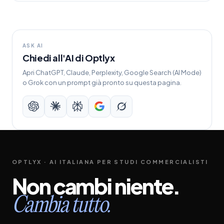
ASK AI
Chiedi all'AI di Optlyx
Apri ChatGPT, Claude, Perplexity, Google Search (AI Mode)
o Grok con un prompt già pronto su questa pagina.
OPTLYX · AI ITALIANA PER STUDI COMMERCIALISTI
Non
cambi
niente.
Cambia
tutto.