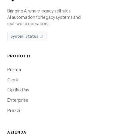
Bringing AI where legacy still rules
AI automation for legacy systems and
real-world operations
System Status
PRODOTTI
Prisma
Clerk
Optlyx Pay
Enterprise
Prezzi
AZIENDA