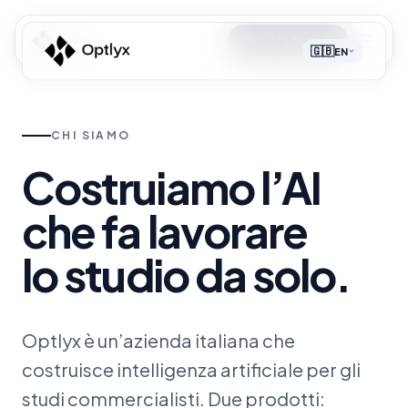
Prenota demo
🇬🇧
EN
CHI SIAMO
Costruiamo
l’AI
che
fa
lavorare
lo
studio
da
solo.
Optlyx è un’azienda italiana che
costruisce intelligenza artificiale per gli
studi commercialisti. Due prodotti: