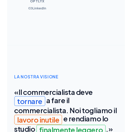
OPTLYX
LinkedIn
LA NOSTRA VISIONE
«Il
commercialista
deve
a
fare
il
tornare
commercialista.
Noi
togliamo
il
e
rendiamo
lo
lavoro
inutile
studio
.»
finalmente
leggero