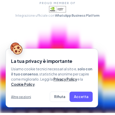
PROUD MEMBER OF
Integrazione ufficiale con
WhatsApp Business Platform
La tua privacy è importante
Usiamo cookie tecnici necessari al sito e,
solo con
il tuo consenso
, statistiche anonime per capire
come migliorarlo. Leggi la
Privacy Policy
e la
Cookie Policy
.
Rifiuta
Accetta
Altre opzioni