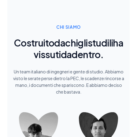
CHI SIAMO
Costruito
da
chi
gli
studi
li
ha
vissuti
da
dentro.
Un team italiano di ingegneri e gente di studio. Abbiamo
visto le serate perse dietro la PEC, le scadenze rincorse a
mano, i documenti che spariscono. E abbiamo deciso
che bastava.