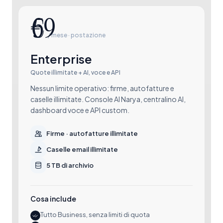
€
/ mese · postazione
Enterprise
Quote illimitate + AI, voce e API
Nessun limite operativo: firme, autofatture e
caselle illimitate. Console AI Narya, centralino AI,
dashboard voce e API custom.
Firme · autofatture illimitate
Caselle email illimitate
5 TB di archivio
Cosa include
Tutto Business, senza limiti di quota