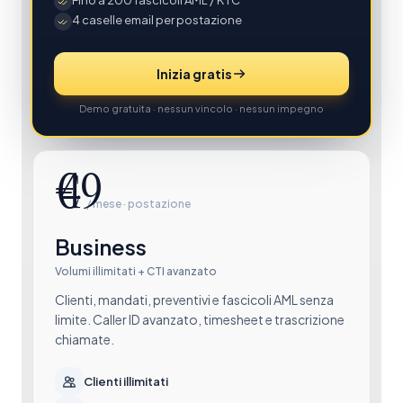
Fino a 200 fascicoli AML / KYC
4 caselle email per postazione
Inizia gratis
Demo gratuita · nessun vincolo · nessun impegno
€
/ mese · postazione
Business
Volumi illimitati + CTI avanzato
Clienti, mandati, preventivi e fascicoli AML senza
limite. Caller ID avanzato, timesheet e trascrizione
chiamate.
Clienti illimitati