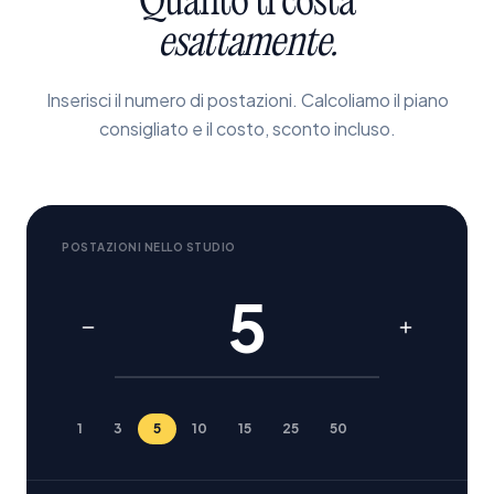
Quanto ti costa
esattamente.
Inserisci il numero di postazioni. Calcoliamo il piano
consigliato e il costo, sconto incluso.
POSTAZIONI NELLO STUDIO
1
3
5
10
15
25
50