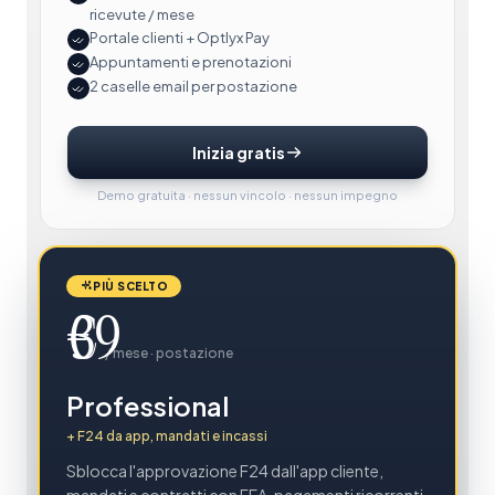
ricevute / mese
Portale clienti + Optlyx Pay
Appuntamenti e prenotazioni
2 caselle email per postazione
Inizia gratis
Demo gratuita · nessun vincolo · nessun impegno
PIÙ SCELTO
€
/ mese · postazione
Professional
+ F24 da app, mandati e incassi
Sblocca l'approvazione F24 dall'app cliente,