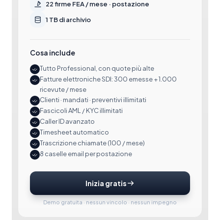
22 firme FEA / mese · postazione
1 TB di archivio
Cosa include
Tutto Professional, con quote più alte
Fatture elettroniche SDI: 300 emesse + 1.000
ricevute / mese
Clienti · mandati · preventivi illimitati
Fascicoli AML / KYC illimitati
Caller ID avanzato
Timesheet automatico
Trascrizione chiamate (100 / mese)
8 caselle email per postazione
Inizia gratis
Demo gratuita · nessun vincolo · nessun impegno