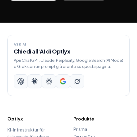
ASK AI
Chiedi all'AI di Optlyx
Apri ChatGPT, Claude, Perplexity, Google Search (AI Mode)
o Grok con un prompt già pronto su questa pagina.
ChatGPT
Claude
Perplexity
Google Search
Grok
Optlyx
Produkte
Prisma
KI-Infrastruktur für
italienische Kanzleien.
Optlyx Pay