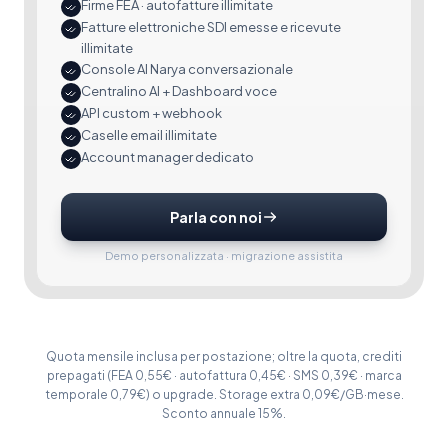
Firme FEA · autofatture illimitate
Fatture elettroniche SDI emesse e ricevute
illimitate
Console AI Narya conversazionale
Centralino AI + Dashboard voce
API custom + webhook
Caselle email illimitate
Account manager dedicato
Parla con noi
Demo personalizzata · migrazione assistita
Quota mensile inclusa per postazione; oltre la quota, crediti
prepagati (FEA 0,55€ · autofattura 0,45€ · SMS 0,39€ · marca
temporale 0,79€) o upgrade. Storage extra 0,09€/GB·mese.
Sconto annuale 15%.