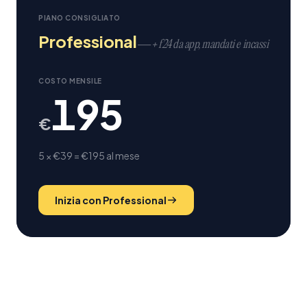
PIANO CONSIGLIATO
Professional
—
+ f24 da app, mandati e incassi
COSTO
MENSILE
195
€
5 × €39 = €195 al mese
Inizia con
Professional