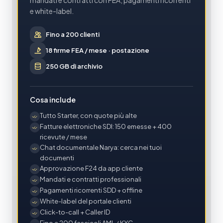
mandati e contratti con FEA, pagamenti ricorrenti
e white-label.
Fino a 200 clienti
18 firme FEA / mese · postazione
250 GB di archivio
Cosa include
Tutto Starter, con quote più alte
Fatture elettroniche SDI: 150 emesse + 400
ricevute / mese
Chat documentale Narya: cerca nei tuoi
documenti
Approvazione F24 da app cliente
Mandati e contratti professionali
Pagamenti ricorrenti SDD + offline
White-label del portale clienti
Click-to-call + Caller ID