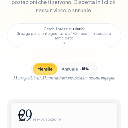
postazioni che ti servono. Disdetta in 1 click,
nessun vincolo annuale.
Cerchi i prezzi di
Clerk
?
Si paga per cliente gestito, da 4€/mese — in accesso
anticipato
→
Mensile
Annuale
−15%
Demo guidata di 20 min · attivazione assistita · nessun impegno
€
/ mese · postazione