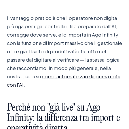
Il vantaggio pratico è che l'operatore non digita
più riga per riga: controlla il file preparato dall'AI,
corregge dove serve, e lo importa in Ago Infinity
con la funzione di import massivo che il gestionale
offre già. Il salto di produttività sta tutto nel
passare dal digitare al verificare — la stessa logica
che raccontiamo, in modo più generale, nella
nostra guida su
come automatizzare la prima nota
con l'AI
.
Perché
non
"già
live"
su
Ago
Infinity:
la
differenza
tra
import
e
operatività
diretta