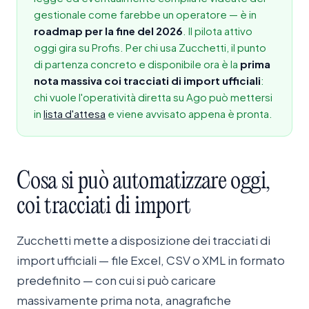
gestionale come farebbe un operatore — è in
roadmap per la fine del 2026
. Il pilota attivo
oggi gira su Profis. Per chi usa Zucchetti, il punto
di partenza concreto e disponibile ora è la
prima
nota massiva coi tracciati di import ufficiali
:
chi vuole l'operatività diretta su Ago può mettersi
in
lista d'attesa
e viene avvisato appena è pronta.
Cosa
si
può
automatizzare
oggi,
coi
tracciati
di
import
Zucchetti mette a disposizione dei tracciati di
import ufficiali — file Excel, CSV o XML in formato
predefinito — con cui si può caricare
massivamente prima nota, anagrafiche