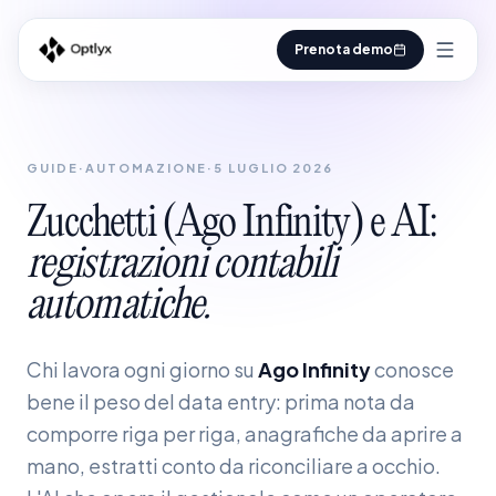
Prenota demo
GUIDE
·
AUTOMAZIONE
·
5 LUGLIO 2026
Zucchetti
(Ago
Infinity)
e
AI:
registrazioni
contabili
automatiche.
Chi lavora ogni giorno su
Ago Infinity
conosce
bene il peso del data entry: prima nota da
comporre riga per riga, anagrafiche da aprire a
mano, estratti conto da riconciliare a occhio.