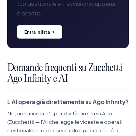
tuo gestionale e ti avvisiamo appena
è pronto.
Entra in lista
Domande
frequenti
su
Zucchetti
Ago
Infinity
e
AI
L'AI opera già direttamente su Ago Infinity?
No, non ancora. L'operatività diretta su Ago
(Zucchetti) — l'AI che legge le videate e opera il
gestionale come un secondo operatore — è in