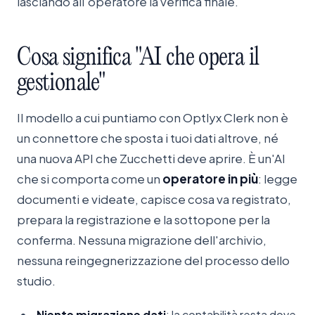
lasciando all'operatore la verifica finale.
Cosa
significa
"AI
che
opera
il
gestionale"
Il modello a cui puntiamo con Optlyx Clerk non è
un connettore che sposta i tuoi dati altrove, né
una nuova API che Zucchetti deve aprire. È un'AI
che si comporta come un
operatore in più
: legge
documenti e videate, capisce cosa va registrato,
prepara la registrazione e la sottopone per la
conferma. Nessuna migrazione dell'archivio,
nessuna reingegnerizzazione del processo dello
studio.
Niente migrazione dati
: la contabilità resta dove