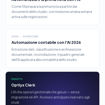
Come l'AI prepara la prima nota a partire dai
documenti dello studio, con revisione umana sempre
attiva sulle registrazioni.
GUIDA · AUTOMAZIONE
Automazione contabile con l'AI 2026
Estrazione dati, classificazione e archiviazione
documentale, riconciliazione: il quadro generale
dell'AI applicata alla contabilità dello studio.
PRODOTTO
Optlyx Clerk
L'AI che opera il gestionale che già usi — senza
migrazione né API. Accesso anticipato riservato agli
studi.