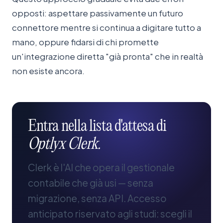
opposti: aspettare passivamente un futuro
connettore mentre si continua a digitare tutto a
mano, oppure fidarsi di chi promette
un'integrazione diretta "già pronta" che in realtà
non esiste ancora.
Entra
nella
lista
d'attesa
di
Optlyx
Clerk.
Clerk è l'AI che opera il gestionale
contabile che già usi — senza
migrazione, senza API. Accesso
anticipato riservato agli studi: scegli il