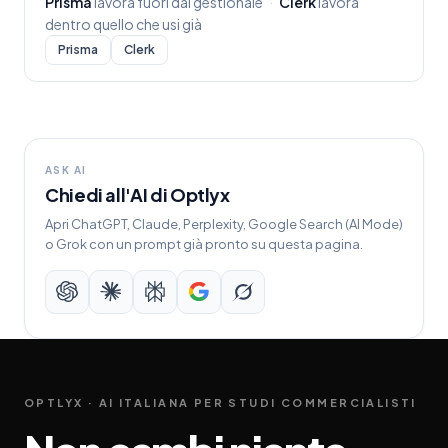
Prisma
lavora fuori dal gestionale
·
Clerk
lavora
dentro quello che usi già
Prisma
Clerk
ASK AI
Chiedi all'AI di Optlyx
Apri ChatGPT, Claude, Perplexity, Google Search (AI Mode)
o Grok con un prompt già pronto su questa pagina.
OPTLYX · AI ITALIANA PER STUDI COMMERCIALISTI