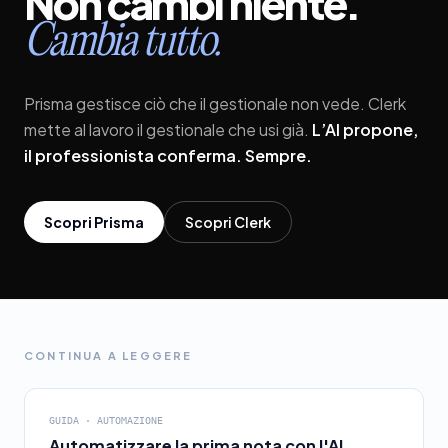
Non
cambi
niente.
Cambia
tutto.
Prisma gestisce ciò che il gestionale non vede. Clerk
mette al lavoro il gestionale che usi già.
L’AI propone,
il professionista conferma. Sempre.
Scopri Prisma
Scopri Clerk
CONTINUA A LEGGERE
GUIDA · AUTOMAZIONE
Automatizzare la prima nota con l'AI