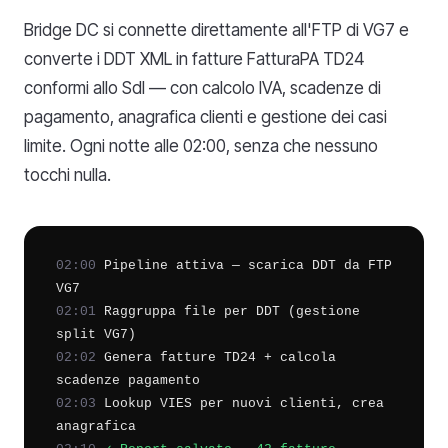
Bridge DC si connette direttamente all'FTP di VG7 e
converte i DDT XML in fatture FatturaPA TD24
conformi allo SdI — con calcolo IVA, scadenze di
pagamento, anagrafica clienti e gestione dei casi
limite. Ogni notte alle 02:00, senza che nessuno
tocchi nulla.
02:00
Pipeline attiva — scarica DDT da FTP
VG7
02:01
Raggruppa file per DDT (gestione
split VG7)
02:02
Genera fatture TD24 + calcola
scadenze pagamento
02:03
Lookup VIES per nuovi clienti, crea
anagrafica