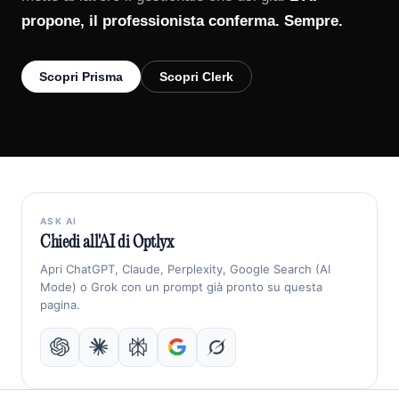
propone, il professionista conferma. Sempre.
Scopri Prisma
Scopri Clerk
ASK AI
Chiedi all'AI di Optlyx
Apri ChatGPT, Claude, Perplexity, Google Search (AI
Mode) o Grok con un prompt già pronto su questa
pagina.
ChatGPT
Claude
Perplexity
Google Search
Grok