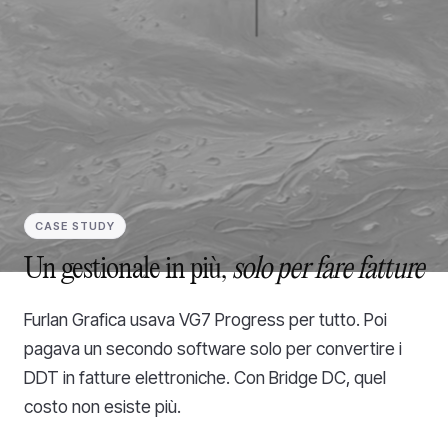
CASE STUDY
Un
gestionale
in
più,
solo
per
fare
fatture
Furlan Grafica usava VG7 Progress per tutto. Poi
pagava un secondo software solo per convertire i
DDT in fatture elettroniche. Con Bridge DC, quel
costo non esiste più.