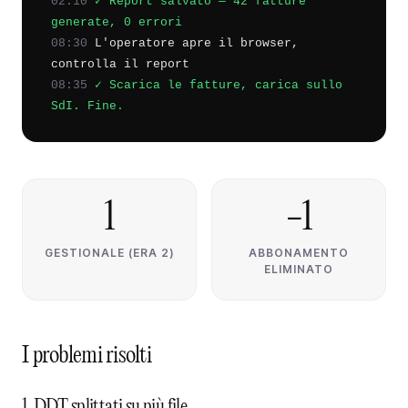
02:10
✓ Report salvato — 42 fatture
generate, 0 errori
08:30
L'operatore apre il browser,
controlla il report
08:35
✓ Scarica le fatture, carica sullo
SdI. Fine.
1
−1
GESTIONALE (ERA 2)
ABBONAMENTO
ELIMINATO
I
problemi
risolti
1. DDT splittati su più file