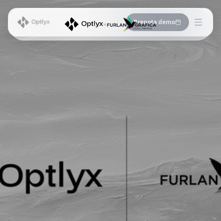
Prenota demo
×