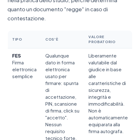
nella pratica dello studio, perché determina
quanto un documento "regge" in caso di
contestazione.
VALORE
TIPO
COS'È
PROBATORIO
FES
Qualunque
Liberamente
Firma
dato in forma
valutabile dal
elettronica
elettronica
giudice in base
semplice
usato per
alle
firmare: spunta
caratteristiche di
di
sicurezza,
accettazione,
integrità e
PIN, scansione
immodificabilità.
di firma, click su
Non è
"accetto".
automaticamente
Nessun
equiparata alla
requisito
firma autografa.
tecnico forte.