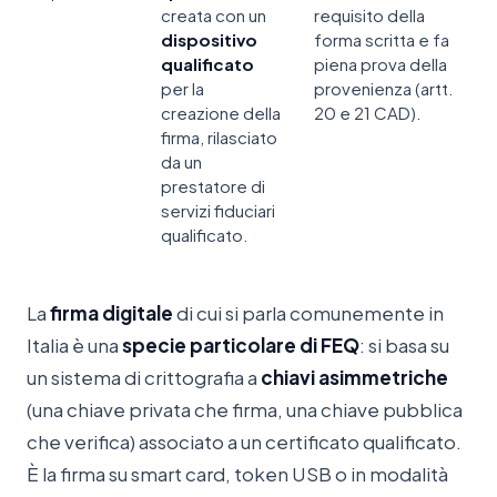
creata con un
requisito della
dispositivo
forma scritta e fa
qualificato
piena prova della
per la
provenienza (artt.
creazione della
20 e 21 CAD).
firma, rilasciato
da un
prestatore di
servizi fiduciari
qualificato.
La
firma digitale
di cui si parla comunemente in
Italia è una
specie particolare di FEQ
: si basa su
un sistema di crittografia a
chiavi asimmetriche
(una chiave privata che firma, una chiave pubblica
che verifica) associato a un certificato qualificato.
È la firma su smart card, token USB o in modalità