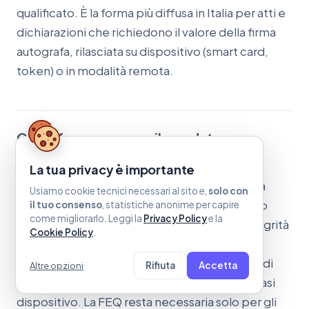
qualificato. È la forma più diffusa in Italia per atti e
dichiarazioni che richiedono il valore della firma
autografa, rilasciata su dispositivo (smart card,
token) o in modalità remota.
Quale firma serve per il mandato
professionale?
La tua privacy è importante
Nella generalità dei casi è adeguata e valida la
Usiamo cookie tecnici necessari al sito e,
solo con
firma elettronica avanzata (FEA), purché siano
il tuo consenso
, statistiche anonime per capire
come migliorarlo. Leggi la
Privacy Policy
e la
rispettati identificazione del firmatario e integrità
Cookie Policy
.
del documento. La FEA è più snella della FEQ
perché non richiede al cliente un dispositivo di
Rifiuta
Accetta
Altre opzioni
firma qualificata: si firma da remoto, da qualsiasi
dispositivo. La FEQ resta necessaria solo per gli