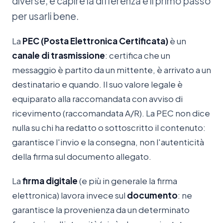
diverse, e capire la differenza è il primo passo
per usarli bene.
La
PEC (Posta Elettronica Certificata)
è un
canale di trasmissione
: certifica che un
messaggio è partito da un mittente, è arrivato a un
destinatario e quando. Il suo valore legale è
equiparato alla raccomandata con avviso di
ricevimento (raccomandata A/R). La PEC non dice
nulla su chi ha redatto o sottoscritto il contenuto:
garantisce l'invio e la consegna, non l'autenticità
della firma sul documento allegato.
La
firma digitale
(e più in generale la firma
elettronica) lavora invece sul
documento
: ne
garantisce la provenienza da un determinato