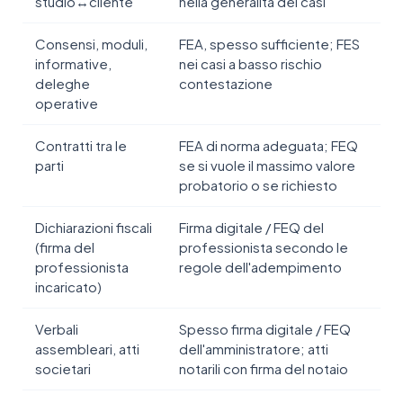
studio↔cliente
nella generalità dei casi
Consensi, moduli,
FEA, spesso sufficiente; FES
informative,
nei casi a basso rischio
deleghe
contestazione
operative
Contratti tra le
FEA di norma adeguata; FEQ
parti
se si vuole il massimo valore
probatorio o se richiesto
Dichiarazioni fiscali
Firma digitale / FEQ del
(firma del
professionista secondo le
professionista
regole dell'adempimento
incaricato)
Verbali
Spesso firma digitale / FEQ
assembleari, atti
dell'amministratore; atti
societari
notarili con firma del notaio