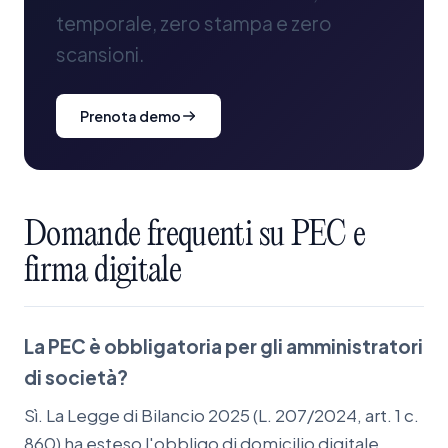
temporale, zero stampa e zero
scansioni.
Prenota demo
Domande
frequenti
su
PEC
e
firma
digitale
La PEC è obbligatoria per gli amministratori
di società?
Sì. La Legge di Bilancio 2025 (L. 207/2024, art. 1 c.
860) ha esteso l'obbligo di domicilio digitale