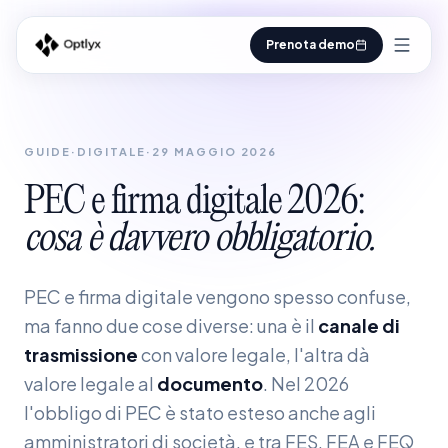
Prenota demo
GUIDE
·
DIGITALE
·
29 MAGGIO 2026
PEC
e
firma
digitale
2026:
cosa
è
davvero
obbligatorio.
PEC e firma digitale vengono spesso confuse,
ma fanno due cose diverse: una è il
canale di
trasmissione
con valore legale, l'altra dà
valore legale al
documento
. Nel 2026
l'obbligo di PEC è stato esteso anche agli
amministratori di società, e tra FES, FEA e FEQ