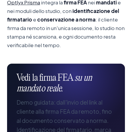
Optlyx Prisma
integra la
firma FEA
nei
mandati
e
nei moduli dello studio, con
identificazione del
firmatario
e
conservazione a norma
: il cliente
firma da remoto in un'unica sessione, lo studio non
stampa né scansiona, e ogni documento resta
verificabile nel tempo.
Vedi
la
firma
FEA
su
un
mandato
reale.
Demo guidata: dall'invio del link al
cliente alla firma FEA da remoto, fino
al documento conservato a norma.
Identificazione del firmatario, marca