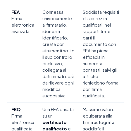
FEA
Connessa
Soddisfa requisiti
Firma
univocamente
di sicurezza
elettronica
al firmatario,
qualificati; nei
avanzata
idonea a
rapporti tra le
identificarlo,
parti il
creata con
documento con
strumenti sotto
FEA ha piena
il suo controllo
efficacia in
esclusivo,
numerosi
collegata ai
contesti, salvi gli
dati firmati così
atti che
da rilevare ogni
richiedono forma
modifica
con firma
successiva.
qualificata.
FEQ
Una FEA basata
Massimo valore:
Firma
su un
equiparata alla
elettronica
certificato
firma autografa,
qualificata
qualificato
e
soddisfa il