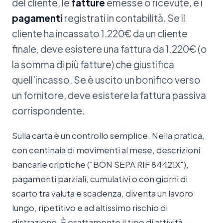
del cliente, le
fatture
emesse o ricevute, e i
pagamenti
registrati in contabilità. Se il
cliente ha incassato 1.220€ da un cliente
finale, deve esistere una fattura da 1.220€ (o
la somma di più fatture) che giustifica
quell'incasso. Se è uscito un bonifico verso
un fornitore, deve esistere la fattura passiva
corrispondente.
Sulla carta è un controllo semplice. Nella pratica,
con centinaia di movimenti al mese, descrizioni
bancarie criptiche ("BON SEPA RIF 84421X"),
pagamenti parziali, cumulativi o con giorni di
scarto tra valuta e scadenza, diventa un lavoro
lungo, ripetitivo e ad altissimo rischio di
distrazione. È esattamente il tipo di attività —