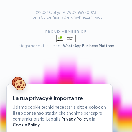
© 2026 Optlyx · P.IVA 02198920023
Home
Guide
Prisma
Clerk
Pay
Prezzi
Privacy
PROUD MEMBER OF
Integrazione ufficiale con
WhatsApp Business Platform
La tua privacy è importante
Usiamo cookie tecnici necessari al sito e,
solo con
il tuo consenso
, statistiche anonime per capire
come migliorarlo. Leggi la
Privacy Policy
e la
Cookie Policy
.