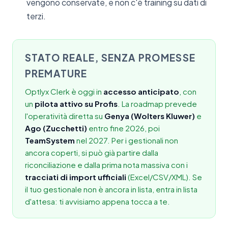
vengono conservate, e non c'è training su dati di
terzi.
STATO REALE, SENZA PROMESSE
PREMATURE
Optlyx Clerk è oggi in
accesso anticipato
, con
un
pilota attivo su Profis
. La roadmap prevede
l'operatività diretta su
Genya (Wolters Kluwer)
e
Ago (Zucchetti)
entro fine 2026, poi
TeamSystem
nel 2027. Per i gestionali non
ancora coperti, si può già partire dalla
riconciliazione e dalla prima nota massiva con i
tracciati di import ufficiali
(Excel/CSV/XML). Se
il tuo gestionale non è ancora in lista, entra in lista
d'attesa: ti avvisiamo appena tocca a te.