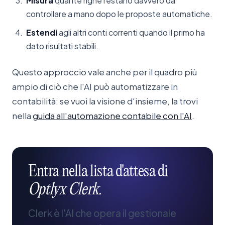
Misura
quante righe restano davvero da
controllare a mano dopo le proposte automatiche.
Estendi
agli altri conti correnti quando il primo ha
dato risultati stabili.
Questo approccio vale anche per il quadro più
ampio di ciò che l'AI può automatizzare in
contabilità: se vuoi la visione d'insieme, la trovi
nella
guida all'automazione contabile con l'AI
.
Entra
nella
lista
d'attesa
di
Optlyx
Clerk.
Clerk è l'AI che opera il gestionale