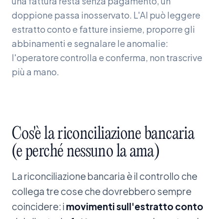
una fattura resta senza pagamento, un
doppione passa inosservato. L'AI può leggere
estratto conto e fatture insieme, proporre gli
abbinamenti e segnalare le anomalie:
l'operatore controlla e conferma, non trascrive
più a mano.
Cos'è
la
riconciliazione
bancaria
(e
perché
nessuno
la
ama)
La riconciliazione bancaria è il controllo che
collega tre cose che dovrebbero sempre
coincidere: i
movimenti sull'estratto conto