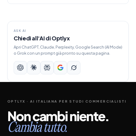
ASK AI
Chiedi all'AI di Optlyx
Apri ChatGPT, Claude, Perplexity, Google Search (AI Mode)
o Grok con un prompt già pronto su questa pagina.
OPTLYX · AI ITALIANA PER STUDI COMMERCIALISTI
Non
cambi
niente.
Cambia
tutto.