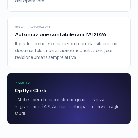
dell'operatore.
GUIDA · AUTOMAZIONE
Automazione contabile con l'AI 2026
Il quadro completo: estrazione dati, classificazione
documentale, archiviazione e riconciliazione, con
revisione umana sempre attiva.
PRODOTTO
Optlyx Clerk
L'AI che opera il gestionale che già usi — senza
migrazione né API. Accesso anticipato riservato agli
studi.