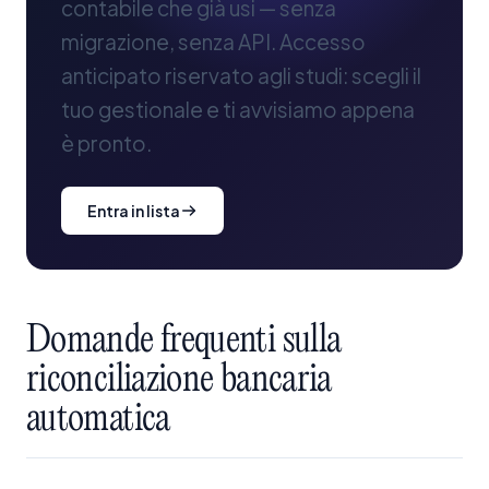
contabile che già usi — senza
migrazione, senza API. Accesso
anticipato riservato agli studi: scegli il
tuo gestionale e ti avvisiamo appena
è pronto.
Entra in lista
Domande
frequenti
sulla
riconciliazione
bancaria
automatica