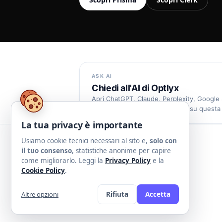
ASK AI
Chiedi all'AI di Optlyx
Apri ChatGPT, Claude, Perplexity, Google
Grok con un prompt già pronto su questa 
La tua privacy è importante
Usiamo cookie tecnici necessari al sito e,
solo con
il tuo consenso
, statistiche anonime per capire
come migliorarlo. Leggi la
Privacy Policy
e la
Cookie Policy
.
Altre opzioni
Rifiuta
Accetta