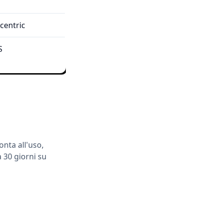
centric
S
nta all'uso,
a 30 giorni su