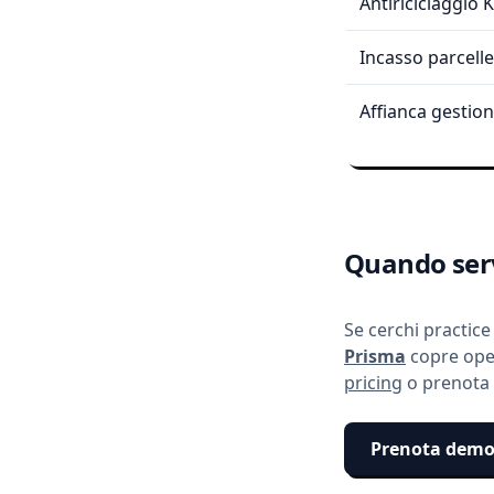
Antiriciclaggio 
Incasso parcelle
Affianca gestion
Quando
ser
Se cerchi practic
Prisma
copre oper
pricing
o prenota
Prenota dem