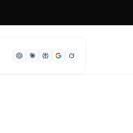
ChatGPT
Claude
Perplexity
Google Search
Grok