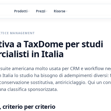
Prodotti
Prezzi
Risorse
CTICE MANAGEMENT
tiva
a
TaxDome
per
studi
ialisti
in
Italia
uite americana molto usata per CRM e workflow neg
n Italia lo studio ha bisogno di adempimenti diversi: f
conservazione sostitutiva, antiriciclaggio. Qui un co
na classifica sponsorizzata.
,
criterio
per
criterio