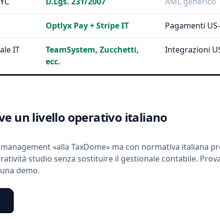
KYC
D.Lgs. 231/2007
AML generico
Optlyx Pay
+ Stripe IT
Pagamenti US-
ale IT
TeamSystem, Zucchetti,
Integrazioni U
ecc.
ve
un
livello
operativo
italiano
e management «alla TaxDome» ma con normativa italiana pro
atività studio senza sostituire il gestionale contabile. Prov
 una demo.
o