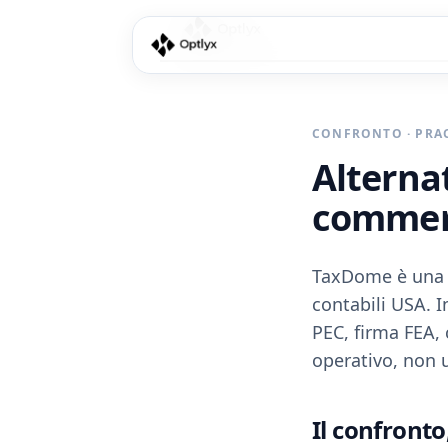
CONFRONTO · PRA
Alterna
commerc
TaxDome è una s
contabili USA. I
PEC, firma FEA, 
operativo, non u
Il
confronto