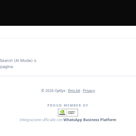
 Search (AI Mode) o
pagina.
© 2026 Optlyx ·
llms.txt
·
Privacy
PROUD MEMBER OF
Integrazione ufficiale con
WhatsApp Business Platform