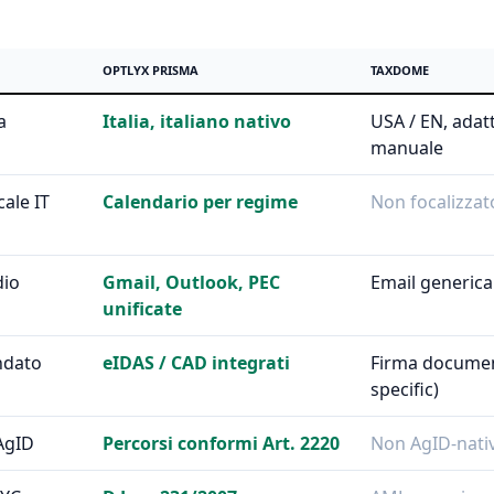
OPTLYX PRISMA
TAXDOME
a
Italia, italiano nativo
USA / EN, ada
manuale
cale IT
Calendario per regime
Non focalizzat
dio
Gmail, Outlook, PEC
Email generica
unificate
ndato
eIDAS / CAD integrati
Firma document
specific)
AgID
Percorsi conformi Art. 2220
Non AgID-nati