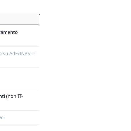
ttamento
o su AdE/INPS IT
i (non IT-
ve