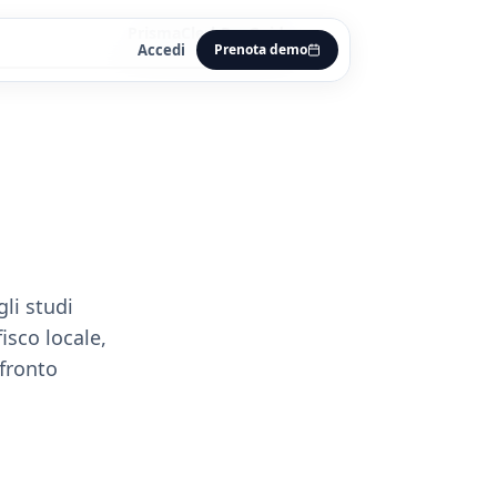
Prisma
Clerk
Pay
Guide
Accedi
Prenota demo
li studi
isco locale,
nfronto