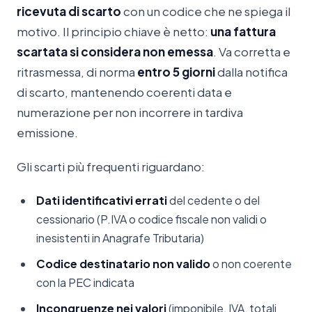
ricevuta di scarto
con un codice che ne spiega il
motivo. Il principio chiave è netto:
una fattura
scartata si considera non emessa
. Va corretta e
ritrasmessa, di norma
entro 5 giorni
dalla notifica
di scarto, mantenendo coerenti data e
numerazione per non incorrere in tardiva
emissione.
Gli scarti più frequenti riguardano:
Dati identificativi errati
del cedente o del
cessionario (P.IVA o codice fiscale non validi o
inesistenti in Anagrafe Tributaria)
Codice destinatario non valido
o non coerente
con la PEC indicata
Incongruenze nei valori
(imponibile, IVA, totali