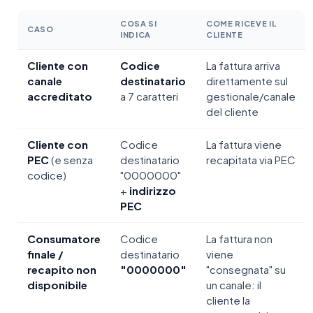
COSA SI
COME RICEVE IL
CASO
INDICA
CLIENTE
Cliente con
Codice
La fattura arriva
canale
destinatario
direttamente sul
accreditato
a 7 caratteri
gestionale/canale
del cliente
Cliente con
Codice
La fattura viene
PEC
(e senza
destinatario
recapitata via PEC
codice)
"0000000"
+
indirizzo
PEC
Consumatore
Codice
La fattura non
finale /
destinatario
viene
recapito non
"0000000"
"consegnata" su
disponibile
un canale: il
cliente la