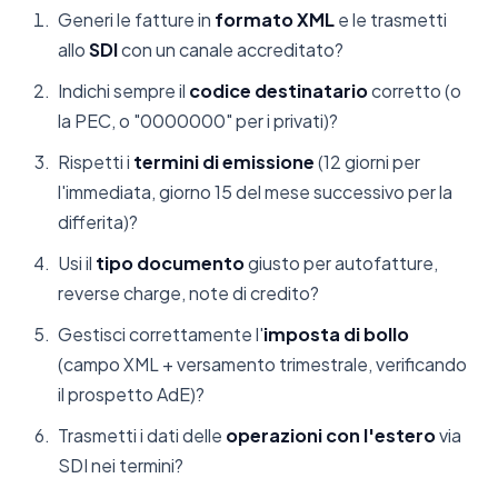
Generi le fatture in
formato XML
e le trasmetti
allo
SDI
con un canale accreditato?
Indichi sempre il
codice destinatario
corretto (o
la PEC, o "0000000" per i privati)?
Rispetti i
termini di emissione
(12 giorni per
l'immediata, giorno 15 del mese successivo per la
differita)?
Usi il
tipo documento
giusto per autofatture,
reverse charge, note di credito?
Gestisci correttamente l'
imposta di bollo
(campo XML + versamento trimestrale, verificando
il prospetto AdE)?
Trasmetti i dati delle
operazioni con l'estero
via
SDI nei termini?