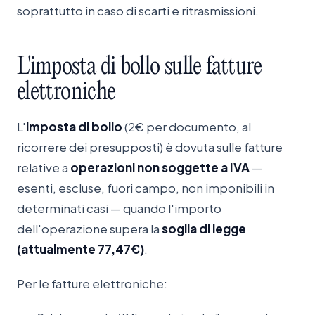
soprattutto in caso di scarti e ritrasmissioni.
L'imposta
di
bollo
sulle
fatture
elettroniche
L'
imposta di bollo
(2€ per documento, al
ricorrere dei presupposti) è dovuta sulle fatture
relative a
operazioni non soggette a IVA
—
esenti, escluse, fuori campo, non imponibili in
determinati casi — quando l'importo
dell'operazione supera la
soglia di legge
(attualmente 77,47€)
.
Per le fatture elettroniche: