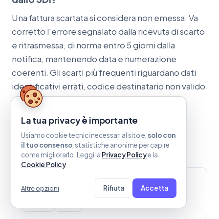
Una fattura scartata si considera non emessa. Va
corretto l'errore segnalato dalla ricevuta di scarto
e ritrasmessa, di norma entro 5 giorni dalla
notifica, mantenendo data e numerazione
coerenti. Gli scarti più frequenti riguardano dati
identificativi errati, codice destinatario non valido
o incongruenze nei valori.
La tua privacy è importante
Usiamo cookie tecnici necessari al sito e,
solo con
il tuo consenso
, statistiche anonime per capire
come migliorarlo. Leggi la
Privacy Policy
e la
Cookie Policy
.
Prisma
lavora fuori dal gestionale
·
Clerk
lavora
Rifiuta
Accetta
Altre opzioni
dentro quello che usi già
Prisma
Clerk