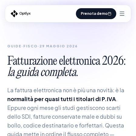
Prenota demo
GUIDE
·
FISCO
·
29 MAGGIO 2026
Fatturazione
elettronica
2026:
la
guida
completa.
La fattura elettronica non è più una novità: è la
normalità per quasi tutti i titolari di P.IVA
.
Eppure ogni mese gli studi gestiscono scarti
dello SDI, fatture conservate male e dubbi su
bollo, codice destinatario e forfettari. Questa
guida mette in ordine il flusso completo —