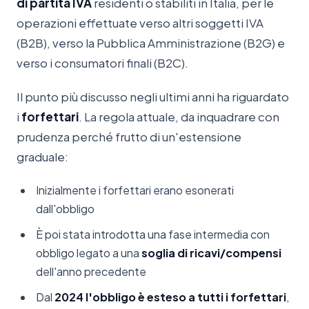
di partita IVA
residenti o stabiliti in Italia, per le
operazioni effettuate verso altri soggetti IVA
(B2B), verso la Pubblica Amministrazione (B2G) e
verso i consumatori finali (B2C).
Il punto più discusso negli ultimi anni ha riguardato
i
forfettari
. La regola attuale, da inquadrare con
prudenza perché frutto di un'estensione
graduale:
Inizialmente i forfettari erano esonerati
dall'obbligo
È poi stata introdotta una fase intermedia con
obbligo legato a una
soglia di ricavi/compensi
dell'anno precedente
Dal
2024 l'obbligo è esteso a tutti i forfettari
,