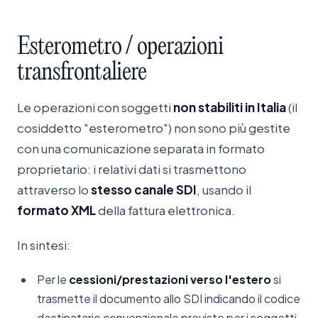
Esterometro
/
operazioni
transfrontaliere
Le operazioni con soggetti
non stabiliti in Italia
(il
cosiddetto "esterometro") non sono più gestite
con una comunicazione separata in formato
proprietario: i relativi dati si trasmettono
attraverso lo
stesso canale SDI
, usando il
formato XML
della fattura elettronica.
In sintesi:
Per le
cessioni/prestazioni verso l'estero
si
trasmette il documento allo SDI indicando il codice
destinatario convenzionale previsto per i soggetti