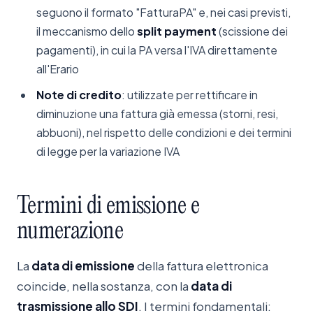
seguono il formato "FatturaPA" e, nei casi previsti,
il meccanismo dello
split payment
(scissione dei
pagamenti), in cui la PA versa l'IVA direttamente
all'Erario
Note di credito
: utilizzate per rettificare in
diminuzione una fattura già emessa (storni, resi,
abbuoni), nel rispetto delle condizioni e dei termini
di legge per la variazione IVA
Termini
di
emissione
e
numerazione
La
data di emissione
della fattura elettronica
coincide, nella sostanza, con la
data di
trasmissione allo SDI
. I termini fondamentali: