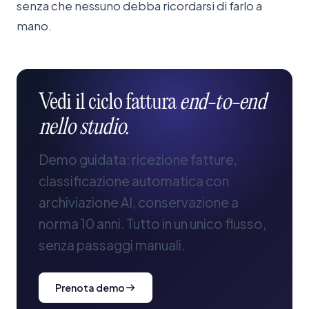
senza che nessuno debba ricordarsi di farlo a
mano.
Vedi
il
ciclo
fattura
end-to-end
nello
studio.
Demo guidata: ricezione fatture,
classificazione automatica con
archiviazione AI, conservazione a
norma 10 anni. Tutto in un unico flusso,
senza passaggi manuali.
Prenota demo