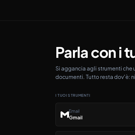
Parla
con
i
t
Si aggancia agli strumenti che u
documenti. Tutto resta dov'è: n
I TUOI STRUMENTI
Email
Gmail