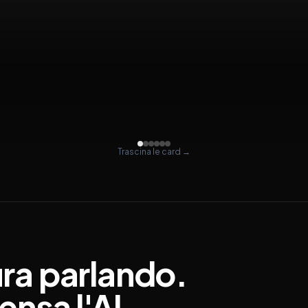
Trascina le card →
ura
parlando.
ensa
l'AI.