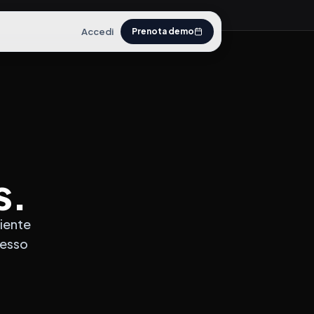
Accedi
Prenota demo
s.
Niente
cesso