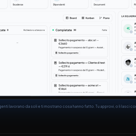
genti lavorano da soli e ti mostrano cosa hanno fatto. Tu approvi, o li lasci co