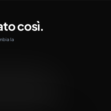
ato
così.
mbia la