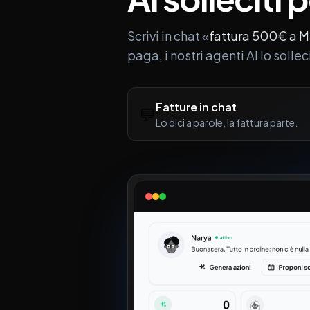
Scrivi in chat «
fattura 500€ a M
paga, i nostri agenti AI lo solle
Fatture in chat
💬
Lo dici a parole, la fattura parte.