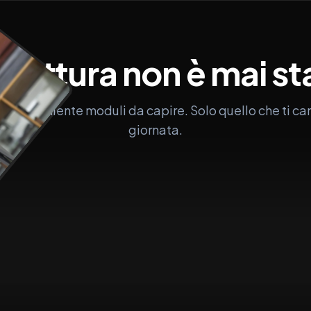
a
fattura
non
è
mai
st
 codici, niente moduli da capire. Solo quello che ti ca
giornata.