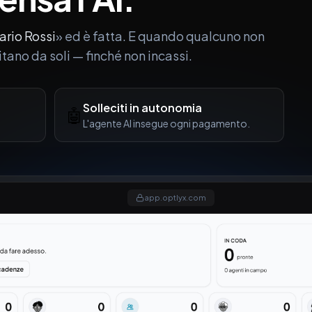
ario Rossi
» ed è fatta. E quando qualcuno non
citano da soli — finché non incassi.
Solleciti in autonomia
🤖
L'agente AI insegue ogni pagamento.
app.optlyx.com