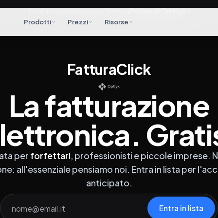
Sei
un
commercialista?
Scopri
Prisma di Optlyx
Prodotti
Prezzi
Risorse
FatturaClick
La fatturazione
lettronica. Grati
ata per
forfettari
, professionisti e piccole imprese. 
ne: all'essenziale pensiamo noi. Entra in lista per l'ac
anticipato.
Entra in lista