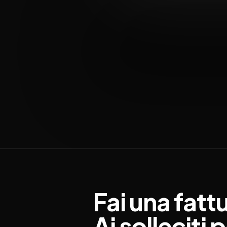
Fai
una
fatt
Ai
solleciti
p