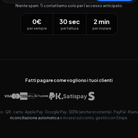
Niente spam. Ti contattiamo solo per l’accesso anticipato.
0€
30 sec
2 min
per sempre
per fattura
per iniziare
Fatti pagare come vogliono i tuoi clienti
Satispay
 · QR · carta · Apple Pay · Google Pay · SEPA (anche ricorrente) · PayPal · Klarn
riconciliazione automatica
e incassi sul conto, gestiti con Stripe.