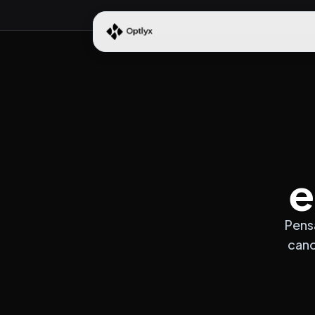
e
Pens
cano