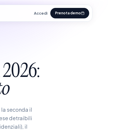
Accedi
Prenota demo
2026:
to
 la seconda il
ese detraibili
denziali), il