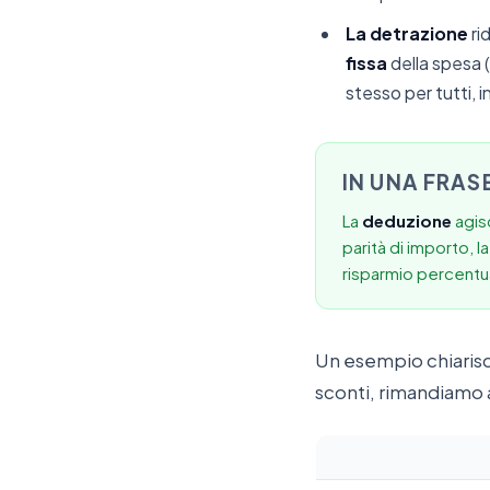
La detrazione
ri
fissa
della spesa (
stesso per tutti,
IN UNA FRAS
La
deduzione
agisc
parità di importo, 
risparmio percentua
Un esempio chiarisce 
sconti, rimandiamo 