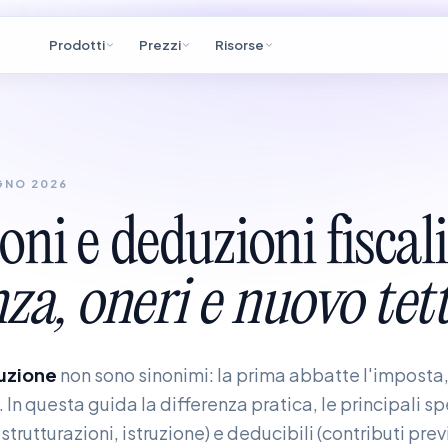
Prodotti
Prezzi
Risorse
GNO 2026
oni
e
deduzioni
fiscali
nza,
oneri
e
nuovo
tet
uzione
non sono sinonimi: la prima abbatte l'imposta,
 In questa guida la differenza pratica, le principali sp
istrutturazioni, istruzione) e deducibili (contributi previ