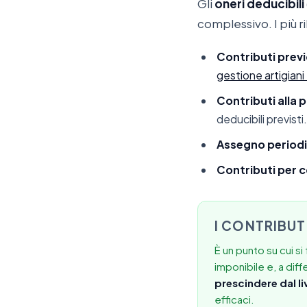
Gli
oneri deducibili
complessivo. I più ri
Contributi previd
gestione artigian
Contributi alla
deducibili previsti.
Assegno periodi
Contributi per c
I CONTRIBUT
È un punto su cui s
imponibile e, a dif
prescindere dal li
efficaci.