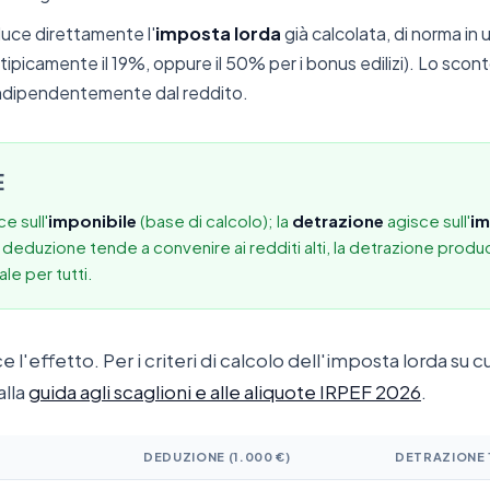
duce direttamente l'
imposta lorda
già calcolata, di norma in
tipicamente il 19%, oppure il 50% per i bonus edilizi). Lo scon
 indipendentemente dal reddito.
E
e sull'
imponibile
(base di calcolo); la
detrazione
agisce sull'
i
la deduzione tende a convenire ai redditi alti, la detrazione prod
le per tutti.
l'effetto. Per i criteri di calcolo dell'imposta lorda su 
alla
guida agli scaglioni e alle aliquote IRPEF 2026
.
DEDUZIONE (1.000 €)
DETRAZIONE 1