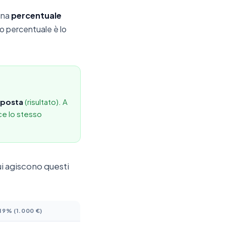
 una
percentuale
to percentuale è lo
mposta
(risultato). A
uce lo stesso
cui agiscono questi
9% (1.000 €)