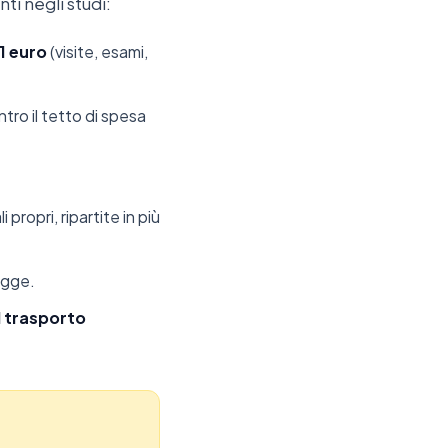
ti negli studi:
11 euro
(visite, esami,
ntro il tetto di spesa
propri, ripartite in più
legge.
l trasporto