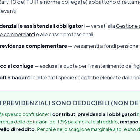
(art. 10 del TUIR e norme collegate) abbattono direttame
levanti:
enziali e assistenziali obbligatori
— versati alla
Gestione 
i e commercianti
o alle casse professionali.
 previdenza complementare
— versamenti a fondi pensione, n
co al coniuge
— escluse le quote per il mantenimento dei figl
olf e badanti
e altre fattispecie specifiche elencate dalla n
I PREVIDENZIALI SONO DEDUCIBILI (NON DET
i fa spesso confusione: i
contributi previdenziali obbligatori
r
ferenza delle detrazioni del 19% parametrate al reddito,
restano 
vello di reddito
. Per chi è nello scaglione marginale alto, è uno d