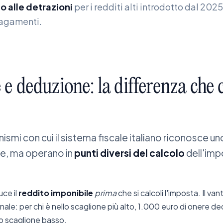
to alle detrazioni
per i redditi alti introdotto dal 2025 
agamenti.
e
e
deduzione:
la
differenza
che
smi con cui il sistema fiscale italiano riconosce u
e, ma operano in
punti diversi del calcolo
dell'im
uce il
reddito imponibile
prima
che si calcoli l'imposta. Il v
nale: per chi è nello scaglione più alto, 1.000 euro di onere de
no scaglione basso.