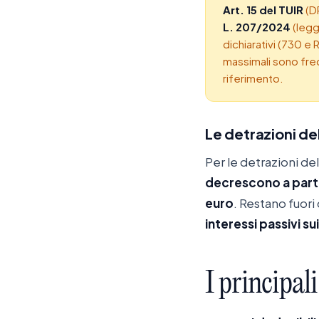
Art. 15 del TUIR
(DP
L. 207/2024
(legge
dichiarativi (730 e 
massimali sono freq
riferimento.
Le detrazioni del
Per le detrazioni de
decrescono a part
euro
. Restano fuori
interessi passivi su
I
principali