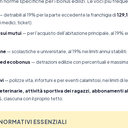
in norme specifiche per i bonus edilizi. Le voci più frequen
— detraibili al 19% per la parte eccedente la franchigia di
129,
i medici, ticket).
 sui mutui
— per l'acquisto dell'abitazione principale, al 19% e
one
— scolastiche e universitarie, al 19% nei limiti annui stabiliti.
i ed ecobonus
— detrazioni edilizie con percentuali e massimali 
vi
— polizze vita, infortuni e per eventi calamitosi, nei limiti di 
eterinarie, attività sportiva dei ragazzi, abbonamenti a
, ciascuna con il proprio tetto.
 NORMATIVI ESSENZIALI