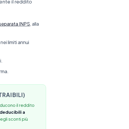
nte il reddito
separata INPS
, alla
ei limiti annui
i.
orma.
RAIBILI)
iducono il reddito
deducibili a
egli sconti più