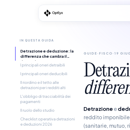
IN QUESTA GUIDA
Detrazione e deduzione: la
GUIDE
·
FISCO
·
19 GIU
differenza che cambia il
risparmio
Detrazi
I principali oneri detraibili
I principali oneri deducibili
differe
Il riordino e il tetto alle
detrazioni per i redditi alti
L'obbligo di tracciabilità dei
pagamenti
Detrazione
e
ded
Il ruolo dello studio
reddito imponibile.
Checklist operativa detrazioni
e deduzioni 2026
(sanitarie, mutuo, r