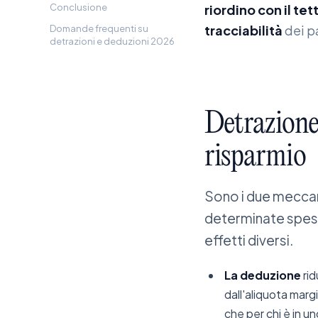
Conclusione
riordino con il tet
tracciabilità
dei p
Domande frequenti su
detrazioni e deduzioni 2026
Detrazion
risparmio
Sono i due meccani
determinate spes
effetti diversi.
La deduzione
rid
dall'aliquota margi
che per chi è in u