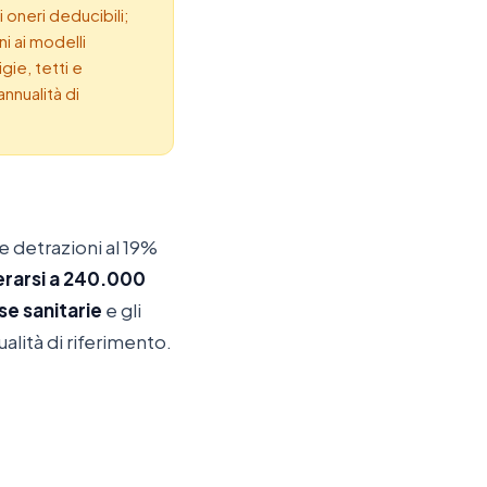
i oneri deducibili;
ni ai modelli
gie, tetti e
nnualità di
 le detrazioni al 19%
rarsi a 240.000
se sanitarie
e gli
ualità di riferimento.