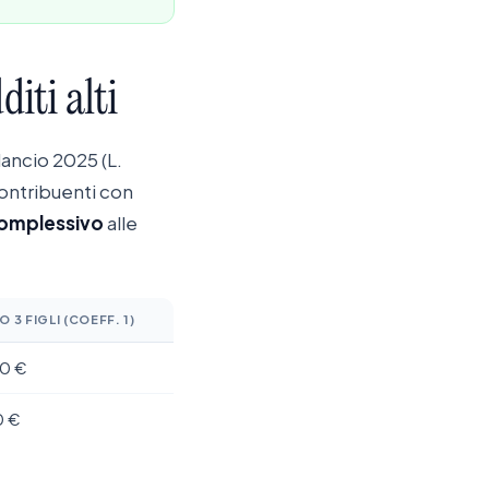
diti
alti
lancio 2025 (L.
contribuenti con
omplessivo
alle
 3 FIGLI (COEFF. 1)
0 €
0 €