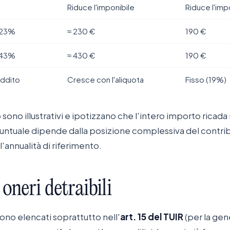
Riduce l'imponibile
Riduce l'imp
a 23%
≈ 230 €
190 €
a 43%
≈ 430 €
190 €
eddito
Cresce con l'aliquota
Fisso (19%)
 sono illustrativi e ipotizzano che l'intero importo ricada
 puntuale dipende dalla posizione complessiva del contri
l'annualità di riferimento.
oneri
detraibili
ono elencati soprattutto nell'
art. 15 del TUIR
(per la gene