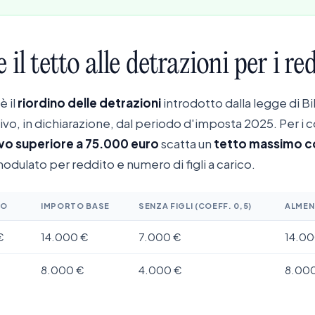
e
il
tetto
alle
detrazioni
per
i
red
è il
riordino delle detrazioni
introdotto dalla legge di Bi
vo, in dichiarazione, dal periodo d'imposta 2025. Per i 
vo superiore a 75.000 euro
scatta un
tetto massimo c
odulato per reddito e numero di figli a carico.
VO
IMPORTO BASE
SENZA FIGLI (COEFF. 0,5)
ALMENO
€
14.000 €
7.000 €
14.00
8.000 €
4.000 €
8.00