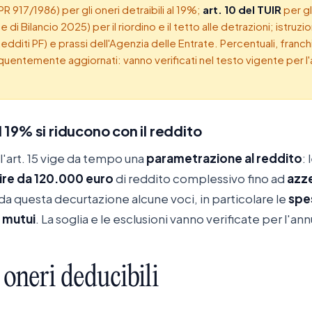
R 917/1986) per gli oneri detraibili al 19%;
art. 10 del TUIR
per gl
 di Bilancio 2025) per il riordino e il tetto alle detrazioni; istruzio
Redditi PF) e prassi dell'Agenzia delle Entrate. Percentuali, franchi
uentemente aggiornati: vanno verificati nel testo vigente per l'a
 19% si riducono con il reddito
ll'art. 15 vige da tempo una
parametrazione al reddito
:
ire da 120.000 euro
di reddito complessivo fino ad
azze
 da questa decurtazione alcune voci, in particolare le
spe
i mutui
. La soglia e le esclusioni vanno verificate per l'ann
oneri
deducibili