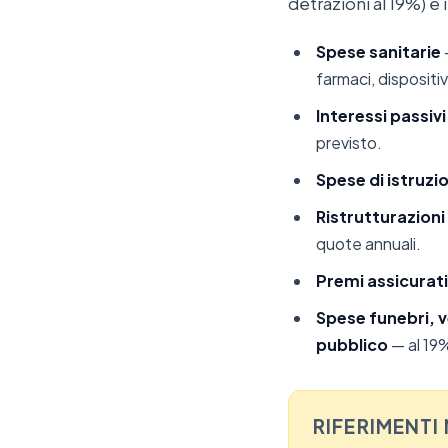
detrazioni al 19%) e 
Spese sanitarie
farmaci, dispositiv
Interessi passivi
previsto.
Spese di istruzi
Ristrutturazion
quote annuali.
Premi assicurati
Spese funebri, v
pubblico
— al 19%
RIFERIMENTI