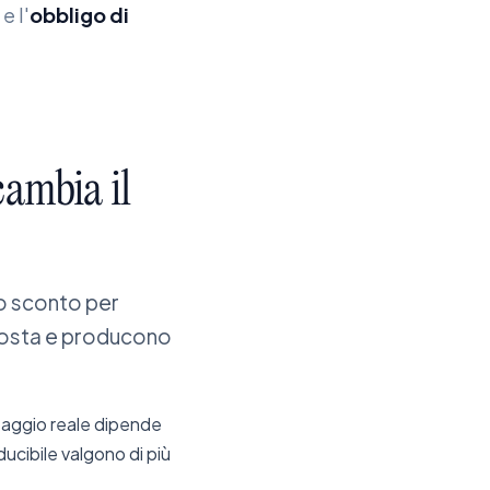
e l'
obbligo di
cambia
il
no sconto per
posta e producono
antaggio reale dipende
ducibile valgono di più