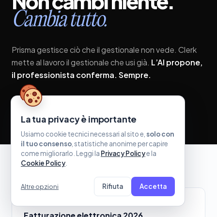
Non
cambi
niente.
Cambia
tutto.
Prisma gestisce ciò che il gestionale non vede. Clerk
mette al lavoro il gestionale che usi già.
L’AI propone,
il professionista conferma. Sempre.
Scopri Prisma
Scopri Clerk
La tua privacy è importante
Usiamo cookie tecnici necessari al sito e,
solo con
il tuo consenso
, statistiche anonime per capire
come migliorarlo. Leggi la
Privacy Policy
e la
Cookie Policy
.
CONTINUA A LEGGERE
Rifiuta
Accetta
Altre opzioni
GUIDA · FISCO
Fatturazione elettronica 2026