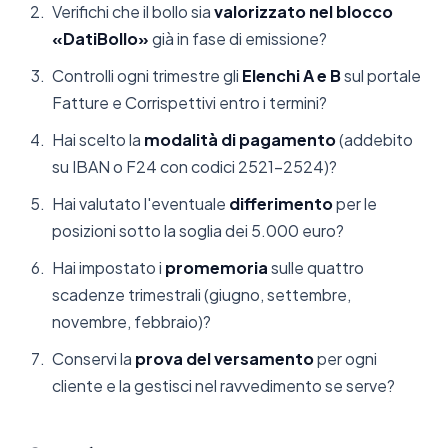
Verifichi che il bollo sia
valorizzato nel blocco
«DatiBollo»
già in fase di emissione?
Controlli ogni trimestre gli
Elenchi A e B
sul portale
Fatture e Corrispettivi entro i termini?
Hai scelto la
modalità di pagamento
(addebito
su IBAN o F24 con codici 2521-2524)?
Hai valutato l'eventuale
differimento
per le
posizioni sotto la soglia dei 5.000 euro?
Hai impostato i
promemoria
sulle quattro
scadenze trimestrali (giugno, settembre,
novembre, febbraio)?
Conservi la
prova del versamento
per ogni
cliente e la gestisci nel ravvedimento se serve?