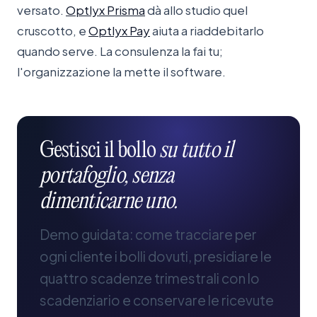
versato.
Optlyx Prisma
dà allo studio quel
cruscotto, e
Optlyx Pay
aiuta a riaddebitarlo
quando serve. La consulenza la fai tu;
l'organizzazione la mette il software.
Gestisci
il
bollo
su
tutto
il
portafoglio,
senza
dimenticarne
uno.
Demo guidata: come tracciare per
ogni cliente i bolli dovuti, presidiare le
quattro scadenze trimestrali con lo
scadenziario e conservare le ricevute