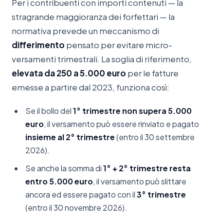
Per i contribuenti con importi contenuti — la
stragrande maggioranza dei forfettari — la
normativa prevede un meccanismo di
differimento
pensato per evitare micro-
versamenti trimestrali. La soglia di riferimento,
elevata da 250 a 5.000 euro
per le fatture
emesse a partire dal 2023, funziona così:
Se il bollo del
1° trimestre non supera 5.000
euro
, il versamento può essere rinviato e pagato
insieme al 2° trimestre
(entro il 30 settembre
2026).
Se anche la somma di
1° + 2° trimestre resta
entro 5.000 euro
, il versamento può slittare
ancora ed essere pagato con il
3° trimestre
(entro il 30 novembre 2026).