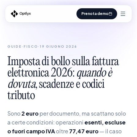
Prenota demo
GUIDE
·
FISCO
·
19 GIUGNO 2026
Imposta
di
bollo
sulla
fattura
elettronica
2026:
quando
è
dovuta
,
scadenze
e
codici
tributo
Sono
2 euro
per documento, ma scattano solo
a certe condizioni: operazioni
esenti, escluse
o fuori campo IVA
oltre
77,47 euro
— il caso