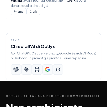
Prisma
lavora fuori dal gestionale
·
Clerk
lavora
dentro quello che usi già
Prisma
Clerk
ASK AI
Chiedi all'AI di Optlyx
Apri ChatGPT, Claude, Perplexity, Google Search (AI Mode)
o Grok con un prompt già pronto su questa pagina.
OPTLYX · AI ITALIANA PER STUDI COMMERCIALISTI