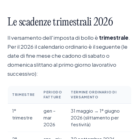
Le
scadenze
trimestrali
2026
Il versamento dell'imposta di bollo è
trimestrale
.
Per il 2026 il calendario ordinario è il seguente (le
date di fine mese che cadono di sabato o
domenica slittano al primo giorno lavorativo
successivo):
PERIODO
TERMINE ORDINARIO DI
TRIMESTRE
FATTURE
VERSAMENTO
1°
gen –
31 maggio → 1° giugno
trimestre
mar
2026 (slittamento per
2026
festività)
2°
apr – giu
30 settembre 2026