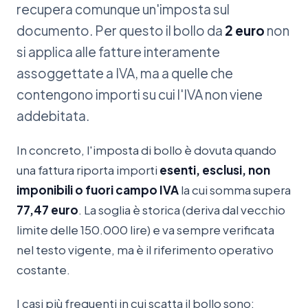
recupera comunque un'imposta sul
documento. Per questo il bollo da
2 euro
non
si applica alle fatture interamente
assoggettate a IVA, ma a quelle che
contengono importi su cui l'IVA non viene
addebitata.
In concreto, l'imposta di bollo è dovuta quando
una fattura riporta importi
esenti, esclusi, non
imponibili o fuori campo IVA
la cui somma supera
77,47 euro
. La soglia è storica (deriva dal vecchio
limite delle 150.000 lire) e va sempre verificata
nel testo vigente, ma è il riferimento operativo
costante.
I casi più frequenti in cui scatta il bollo sono: