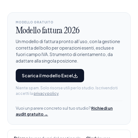
MODELLO GRATUITO
Modello fattura 2026
Un modello di fattura pronto all’uso, con la gestione
corretta del bollo per operazioni esenti, escluse e
fuori campo IVA. Strumento di orientamento, da
adattare alla singola posizione.
Scarica il modello Excel
Niente spam. Solo risorse utili per lo studio. Iscrivendoti
accetti la
privacy policy
.
Vuoi un parere concreto sul tuo studio?
Richiedi un
audit gratuito →