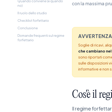
Quando conviene (e quando
con la massima prud
no)
Il ruolo dello studio
Checklist forfettario
Conclusione
AVVERTENZA
Domande frequenti sul regime
forfettario
Soglie di ricavi, al
che cambiano ne
sono riportati co
sulle disposizioni v
informative e non 
Cos'è
il
reg
Il regime forfettar