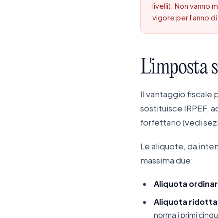
livelli). Non vanno m
vigore per l'anno di
L'imposta
s
Il vantaggio fiscale 
sostituisce IRPEF, a
forfettario (vedi sez
Le aliquote, da inten
massima due:
Aliquota ordinar
Aliquota ridotta
norma i primi cinqu