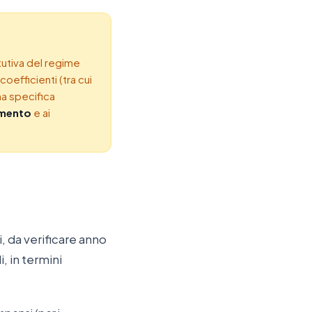
tutiva del regime
oefficienti (tra cui
na specifica
rimento
e ai
i, da verificare anno
, in termini