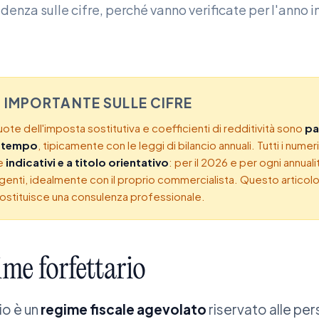
enza sulle cifre, perché vanno verificate per l'anno i
 IMPORTANTE SULLE CIFRE
iquote dell'imposta sostitutiva e coefficienti di redditività sono
pa
l tempo
, tipicamente con le leggi di bilancio annuali. Tutti i numer
me
indicativi e a titolo orientativo
: per il 2026 e per ogni annuali
igenti, idealmente con il proprio commercialista. Questo articolo 
sostituisce una consulenza professionale.
ime
forfettario
io è un
regime fiscale agevolato
riservato alle per