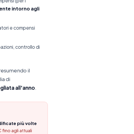
mpensi (per i
ente intorno agli
atori e compensi
azioni, controllo di
 presumendo il
ia di
gliata all'anno
.
ificate più volte
fino agli attuali