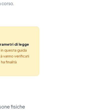
n corso.
rametri di legge
i in questa guida
tà vanno verificati
ha finalità
sone fisiche