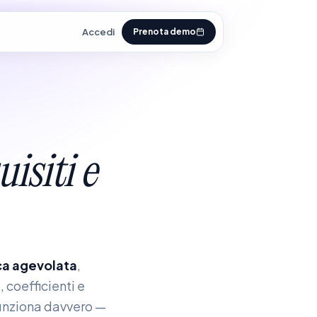
Accedi
Prenota demo
uisiti
e
ca agevolata
,
 coefficienti e
unziona davvero —