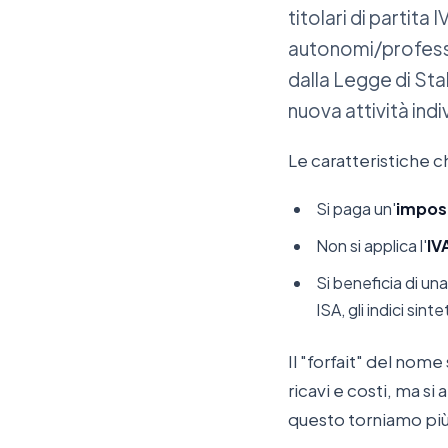
titolari di partita 
autonomi/professio
dalla Legge di Stab
nuova attività indi
Le caratteristiche 
Si paga un'
impost
Non si applica l'
IV
Si beneficia di un
ISA, gli indici sintet
Il "forfait" del nome 
ricavi e costi, ma si
questo torniamo più