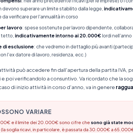
/compensi
: nell'anno precedente i ricavi (per le imprese) o i co
n devono superare un limite stabilito dalla legge,
indicativam
 da verificare per l'annualità in corso
per lavoro
: spese sostenute per lavoro dipendente, collabor
n tetto,
indicativamente intorno ai 20.000€
lordi nell'anno
 di esclusione
: che vedremo in dettaglio più avanti (partecip
on l'ex datore di lavoro, residenza, ecc.)
attività può accedere fin dall'apertura della partita IVA,
i e poi verificandolo a consuntivo. Va ricordato che la sogl
aso di inizio attività in corso d'anno, va in genere
raggua
POSSONO VARIARE
.000€ e il limite dei 20.000€ sono cifre che
sono già state mod
 (la soglia ricavi, in particolare, è passata da 30.000€ a 65.000€ 