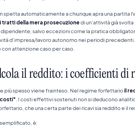
on spetta automaticamente a chiunque apra una partita IVA
i tratti della mera prosecuzione
di un'attività già svolt
dipendente, salvo eccezioni come la pratica obbligatori
tività d'impresa/lavoro autonomo nei periodi precedenti
e con attenzione caso per caso.
lcola
il
reddito:
i
coefficienti
di
e più spesso viene frainteso. Nel regime forfettario
il r
 costi"
. I costi effettivi sostenuti non si deducono analit
ettario, che una certa parte dei ricavi sia reddito e il re
semplificato, è: