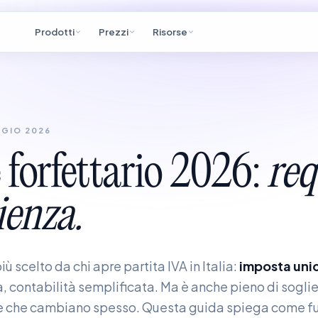
Prodotti
Prezzi
Risorse
GIO 2026
e
forfettario
2026:
req
enza.
più scelto da chi apre partita IVA in Italia:
imposta uni
a, contabilità semplificata. Ma è anche pieno di soglie,
ne che cambiano spesso. Questa guida spiega come f