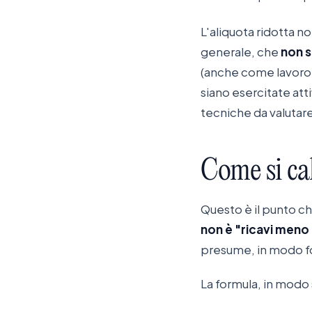
L'aliquota ridotta n
generale, che
non s
(anche come lavoro 
siano esercitate at
tecniche da valutar
Come
si
ca
Questo è il punto ch
non è "ricavi meno
presume, in modo forf
La formula, in modo 