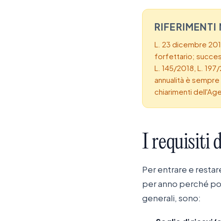
RIFERIMENTI
L. 23 dicembre 2014
forfettario; success
L. 145/2018, L. 197
annualità è sempre n
chiarimenti dell'Age
I
requisiti
d
Per entrare e restare
per anno perché poss
generali, sono: