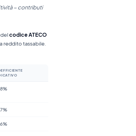
ività − contributi
 del
codice ATECO
ta reddito tassabile.
EFFICIENTE
DICATIVO
78%
67%
86%