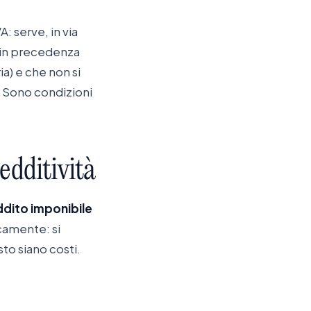
: serve, in via
a in precedenza
a) e che non si
. Sono condizioni
redditività
eddito imponibile
icamente: si
sto siano costi.