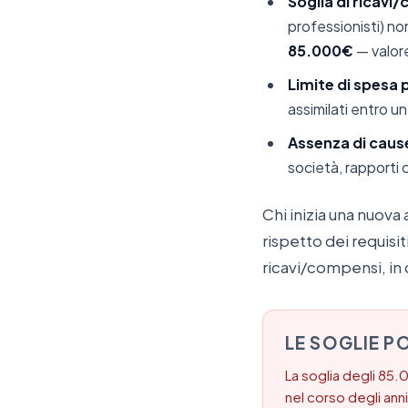
Soglia di ricavi
professionisti) no
85.000€
— valore
Limite di spesa 
assimilati entro u
Assenza di cause
società, rapporti c
Chi inizia una nuova 
rispetto dei requisit
ricavi/compensi, in c
LE SOGLIE 
La soglia degli 85
nel corso degli anni