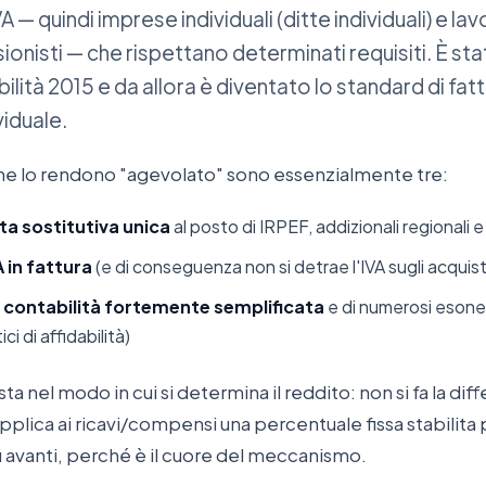
IVA — quindi imprese individuali (ditte individuali) e la
nisti — che rispettano determinati requisiti. È st
ilità 2015 e da allora è diventato lo standard di fatt
viduale.
che lo rendono "agevolato" sono essenzialmente tre:
a sostitutiva unica
al posto di IRPEF, addizionali regionali 
A in fattura
(e di conseguenza non si detrae l'IVA sugli acquist
a
contabilità fortemente semplificata
e di numerosi esoner
ici di affidabilità)
sta nel modo in cui si determina il reddito: non si fa la diff
 applica ai ricavi/compensi una percentuale fissa stabilita
 avanti, perché è il cuore del meccanismo.