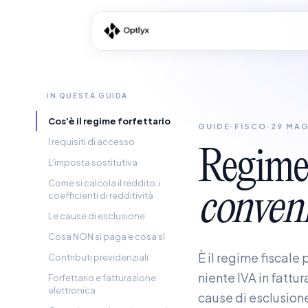
IN QUESTA GUIDA
Cos'è il regime forfettario
GUIDE
·
FISCO
·
29 MAG
I requisiti di accesso
Regim
L'imposta sostitutiva
Come si calcola il reddito: i
conveni
coefficienti di redditività
Le cause di esclusione
Cosa NON si paga e cosa sì
È il regime fiscale 
Contributi previdenziali
niente IVA in fattur
Forfettario e fatturazione
elettronica
cause di esclusio