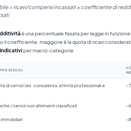
le = ricavi/compensi incassati × coefficiente di reddit
sati
dditività
è una percentuale fissata per legge in funzione
alto il coefficiente, maggiore è la quota di ricavi considera
indicativi
per macro-categorie:
CO
UPPO ATECO)
IN
ità di servizi (es. consulenza, attività professionali e
~
che / servizi non altrimenti classificati
~
 immobiliari
~