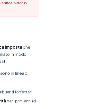
rifica i valori in
ca imposta
che
minato in modo
sati.
sono in linea di
tribuenti forfettari
vità
per i primi anni (di