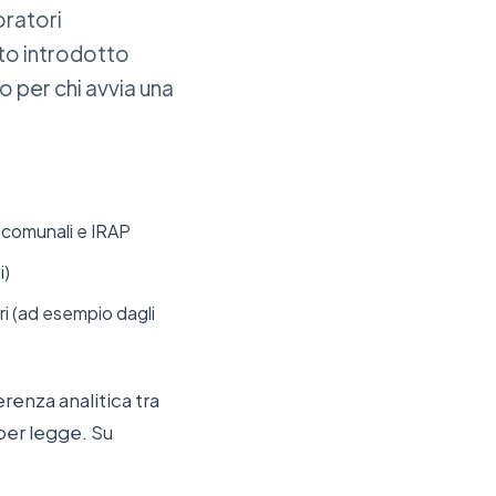
voratori
ato introdotto
o per chi avvia una
e comunali e IRAP
i)
i (ad esempio dagli
erenza analitica tra
 per legge. Su